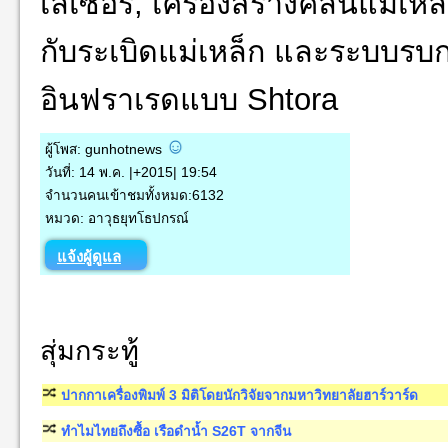
เลเซอร์, เครื่องสร้างคลื่นแม่เหล
กับระเบิดแม่เหล
็ก และระบบรบ
อินฟราเรดแบบ
Shtora
ผู้โพส: gunhotnews
วันที่: 14 พ.ค. |+2015| 19:54
จำนวนคนเข้าชมทั้งหมด:6132
หมวด: อาวุธยุทโธปกรณ์
แจ้งผู้ดูแล
สุ่มกระทู้
ปากกาเครื่องพิมพ์ 3 มิติโดยนักวิจัยจากมหาวิทยาลัยฮาร์วาร์ด
ทำไมไทยถึงซื้อ เรือดำน้ำ S26T จากจีน