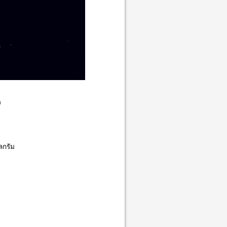
ด
ลกรัม