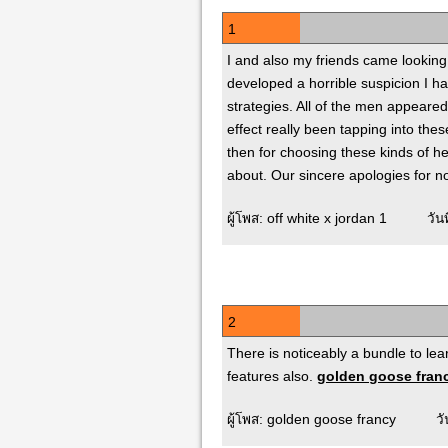
1
I and also my friends came looking
developed a horrible suspicion I ha
strategies. All of the men appeared
effect really been tapping into thes
then for choosing these kinds of h
about. Our sincere apologies for no
ผู้โพส: off white x jordan 1 ว
2
There is noticeably a bundle to le
features also.
golden goose fran
ผู้โพส: golden goose francy ว