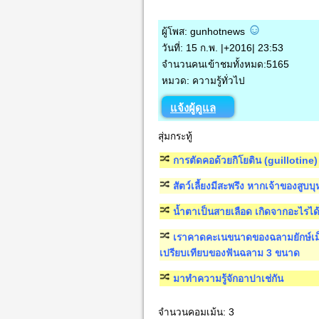
ผู้โพส: gunhotnews
วันที่: 15 ก.พ. |+2016| 23:53
จำนวนคนเข้าชมทั้งหมด:5165
หมวด: ความรู้ทั่วไป
แจ้งผู้ดูแล
สุ่มกระทู้
การตัดคอด้วยกิโยติน (guillotine)
สัตว์เลี้ยงมีสะพรึง หากเจ้าของสูบบุห
น้ำตาเป็นสายเลือด เกิดจากอะไรได
เราคาดคะเนขนาดของฉลามยักษ์เม็
เปรียบเทียบของฟันฉลาม 3 ขนาด
มาทำความรู้จักอาปาเช่กัน
จำนวนคอมเม้น: 3