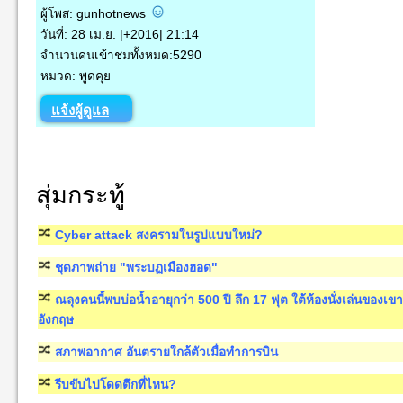
ผู้โพส: gunhotnews
วันที่: 28 เม.ย. |+2016| 21:14
จำนวนคนเข้าชมทั้งหมด:5290
หมวด: พูดคุย
แจ้งผู้ดูแล
สุ่มกระทู้
Cyber attack สงครามในรูปแบบใหม่?
ชุดภาพถ่าย "พระบฏเมืองฮอด"
ณลุงคนนี้พบบ่อน้ำอายุกว่า 500 ปี ลึก 17 ฟุต ใต้ห้องนั่งเล่นของเ
อังกฤษ
สภาพอากาศ อันตรายใกล้ตัวเมื่อทำการบิน
รีบขับไปโดดตึกที่ไหน?