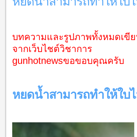
หยดน้ำสามารถทำให้ใบไม้
บทความและรูปภาพทั้งหมดเข
จากเว็บไชต์วิชาการ
gunhotnewsขอขอบคุณครับ
หยดน้ำสามารถทำให้ใบไม้