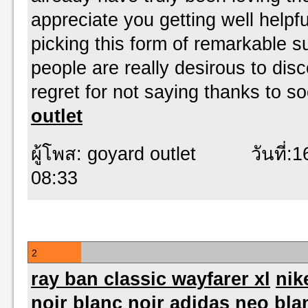
appreciate you getting well helpfu
picking this form of remarkable s
people are really desirous to dis
regret for not saying thanks to s
outlet
ผู้โพส: goyard outlet วันที่:16
08:33
2
ray ban classic wayfarer xl
nik
noir blanc noir
adidas neo bla