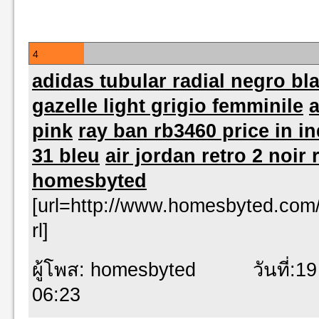
4
adidas tubular radial negro bl
gazelle light grigio femminile
a
pink
ray ban rb3460 price in in
31 bleu
air jordan retro 2 noir
homesbyted
[url=http://www.homesbyted.com
rl]
ผู้โพส: homesbyted วันที่:19 
06:23