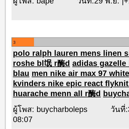
ผู้โพส: bape วันที่:29 พ.ย. |+
3
polo ralph lauren mens linen s
roshe bl氓 r酶d
adidas gazelle 
blau
men nike air max 97 white
kvinders nike epic react flykni
huarache menn all r酶d
buych
ผู้โพส: buycharboleps วันที่:3
08:07