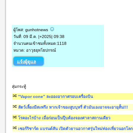
ผู้โพส: gunhotnews
วันที่: 09 มี.ค. |+2025| 09:38
จำนวนคนเข้าชมทั้งหมด:1118
หมวด: อาวุธยุทโธปกรณ์
แจ้งผู้ดูแล
สุ่มกระทู้
"Vapor cone” ละอองอากาศรอบเครื่องบิน
สัตว์เลี้ยงมีสะพรึง หากเจ้าของสูบบุหรี่ ตัวมันเองอาจจะอายุสั้น!!!
โรคอะไรบ้าง เมื่อก่อนเป็นปุ๊บต้องจองศาลาสถานเดียว
เซอร์ริชาร์ด แบรนด์สัน เปิดตัวยานอวกาศรุ่นใหม่ท่องเที่ยวนอกโลก