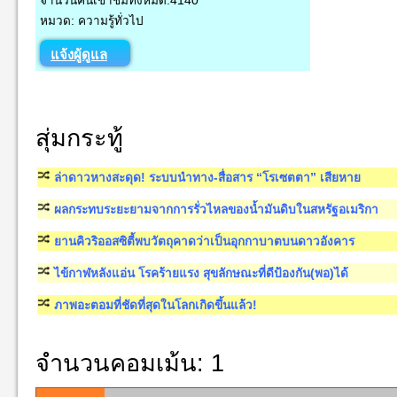
จำนวนคนเข้าชมทั้งหมด:4140
หมวด: ความรู้ทั่วไป
แจ้งผู้ดูแล
สุ่มกระทู้
ล่าดาวหางสะดุด! ระบบนำทาง-สื่อสาร “โรเซตตา” เสียหาย
ผลกระทบระยะยามจากการรั่วไหลของน้ำมันดิบในสหรัฐอเมริกา
ยานคิวริออสซิตี้พบวัตถุคาดว่าเป็นอุกกาบาตบนดาวอังคาร
ไข้กาฬหลังแอ่น โรคร้ายแรง สุขลักษณะที่ดีป้องกัน(พอ)ได้
ภาพอะตอมที่ชัดที่สุดในโลกเกิดขึ้นแล้ว!
จำนวนคอมเม้น: 1